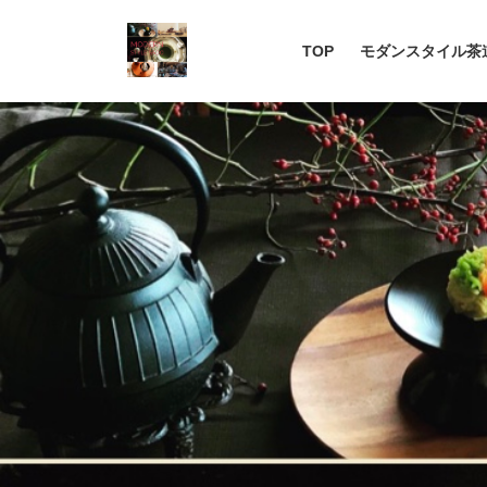
コ
ナ
ン
ビ
TOP
モダンスタイル茶
テ
ゲ
ン
ー
ツ
シ
へ
ョ
ス
ン
キ
に
ッ
移
プ
動