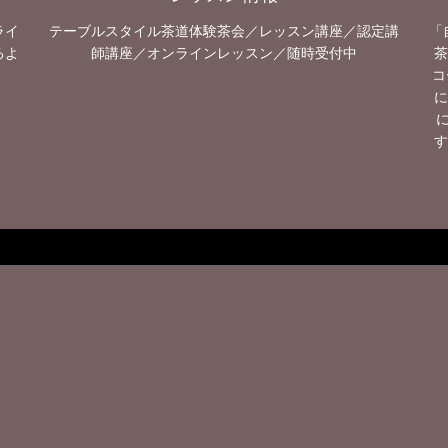
ライ
テーブルスタイル茶道体験茶会／レッスン講座／認定講
「
るよ
師講座／オンラインレッスン／随時受付中
茶
コ
に
す