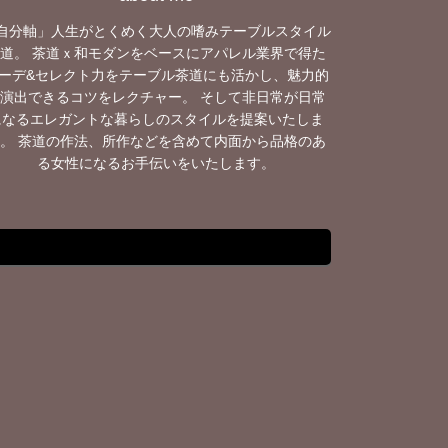
自分軸」人生がとくめく大人の嗜みテーブルスタイル
道。 茶道ｘ和モダンをベースにアパレル業界で得た
ーデ&セレクト力をテーブル茶道にも活かし、魅力的
演出できるコツをレクチャー。 そして非日常が日常
になるエレガントな暮らしのスタイルを提案いたしま
。 茶道の作法、所作などを含めて内面から品格のあ
る女性になるお手伝いをいたします。