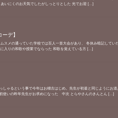
め あいにくのお天気でしたがしっとりとした 光でお迎 […]
コーデ】
ムスメの通っていた学校では百人一首大会があり、 冬休み暗記していた記
に入りの和歌や授業でならった 和歌を覚えている方 […]
っしゃるという事で今年はお稽古はじめ。先生が初釜と同じようにお道
使いの昨年先生がお求めになった 中次 とらやさんのきんとん […]