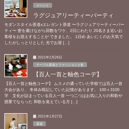
イベント
ラグジュアリーティーパーティ
モダンスタイル茶道xエレガント茶道 〜ラグジュアリーティーパー
ティ〜 密を避けながら回数をワケ、2日にわたり 20名さま近いお
客様をお迎えすることが できました。 1日め あいにくのお天気で
したがしっとりとした 光でお迎 […]
2021年2月26日
テーブル茶道とファッションと私
【百人一首と軸色コーデ】
【百人一首と軸色コーデ】 ムスメの通っていた学校では百人一首
大会があり、 冬休み暗記していた記憶があります。 100ｘ3100
字 文化が詰まっている百人一首 一つ二つはお気に入りの和歌や
授業でならった 和歌を覚えている方 […]
2021年1月27日
茶道