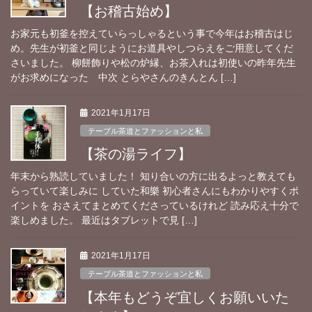
【お稽古始め】
お家元も初釜を控えていらっしゃるという事で今年はお稽古はじ
め。先生が初釜と同じようにお道具やしつらえをご用意してくだ
さいました。 柳餅飾りや松の炉縁、お茶入れは初使いの昨年先生
がお求めになった 中次 とらやさんのきんとん […]
2021年1月17日
テーブル茶道とファッションと私
【茶の湯ライフ】
年末から熟読していました！ 知り合いの方に出るよっと教えても
らっていて楽しみに していた和樂 初心者さんにもわかりやすくポ
イントを おさえてまとめてくださっているけれど 読み応え十分で
楽しめました。 最近はタブレットで見 […]
2021年1月17日
テーブル茶道とファッションと私
【本年もどうぞ宜しくお願いいた