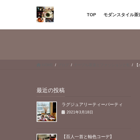
コ
ナ
ン
ビ
TOP
モダンスタイル茶
テ
ゲ
ン
ー
ツ
シ
へ
ョ
ス
ン
キ
に
ッ
移
HOME
ブログ
テーブル茶道とファッションと私
【
プ
動
最近の投稿
ラグジュアリーティーパーティ
2021年3月18日
【百人一首と軸色コーデ】