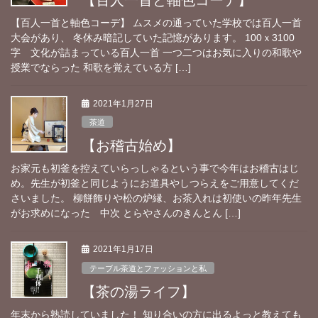
【百人一首と軸色コーデ】 ムスメの通っていた学校では百人一首
大会があり、 冬休み暗記していた記憶があります。 100ｘ3100
字 文化が詰まっている百人一首 一つ二つはお気に入りの和歌や
授業でならった 和歌を覚えている方 […]
2021年1月27日
茶道
【お稽古始め】
お家元も初釜を控えていらっしゃるという事で今年はお稽古はじ
め。先生が初釜と同じようにお道具やしつらえをご用意してくだ
さいました。 柳餅飾りや松の炉縁、お茶入れは初使いの昨年先生
がお求めになった 中次 とらやさんのきんとん […]
2021年1月17日
テーブル茶道とファッションと私
【茶の湯ライフ】
年末から熟読していました！ 知り合いの方に出るよっと教えても