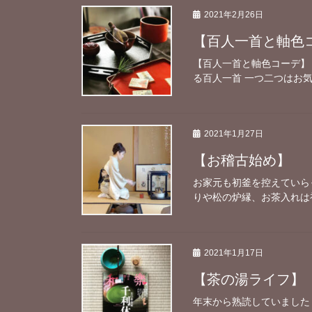
2021年2月26日
【百人一首と軸色
【百人一首と軸色コーデ】 
る百人一首 一つ二つはお気
2021年1月27日
【お稽古始め】
お家元も初釜を控えていら
りや松の炉縁、お茶入れは初
2021年1月17日
【茶の湯ライフ】
年末から熟読していました