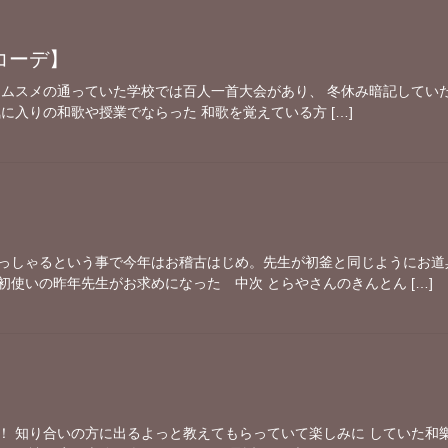
コーデ】
ムスメの通っていた学校では百人一首大会があり、 冬休み暗記していた記
に入りの和歌や授業でならった 和歌を覚えている方 […]
っしゃるという事で今年はお稽古はじめ。先生が初釜と同じようにお道
使いの昨年先生がお求めになった 中次 とらやさんのきんとん […]
！ 知り合いの方に出るよっと教えてもらっていて楽しみに していた和樂