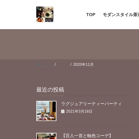
コ
ナ
ン
ビ
TOP
モダンスタイル茶
テ
ゲ
ン
ー
ツ
シ
へ
ョ
ス
ン
キ
に
ッ
移
HOME
ブログ
2020年11月
プ
動
最近の投稿
ラグジュアリーティーパーティ
2021年3月18日
【百人一首と軸色コーデ】