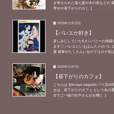
き寄せられた落ち葉や木の実などの 
寄せや昼下がりのカ […]
2020年11月12日
【バレエが好き】
楽しみにしていたKカンパニーの海賊
ます♡ バレエといえばムスメのバレ
輩 後輩がたくさんいるのでコロナ前は本
2020年11月7日
【昼下がりのカフェ】
こちらは @toraya.wagashi 
せは、昼下がりのカフェ という名の
古でご一緒の社中さんがお稽 […]