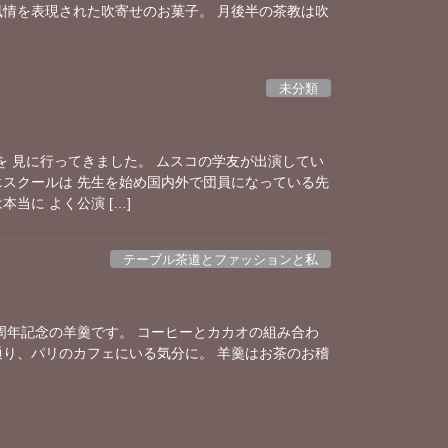
風情を表現された吹寄せのお菓子。 月後半の茶教は吹
未分類
を 見に行ってきました。 ムスコの学友が出演してい
エスクールは 先生を始め国内外で団員になっている先
当に よく公演 […]
テーブル茶道とファッションと私
パリ店40周年記念の羊羹です。 コーヒーとカカオの組み合わ
通り、パリのカフェにいる気分に。 羊羹はお茶のお稽