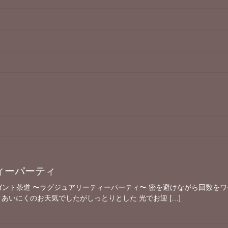
ィーパーティ
ガント茶道 〜ラグジュアリーティーパーティ〜 密を避けながら回数をワ
め あいにくのお天気でしたがしっとりとした 光でお迎 […]