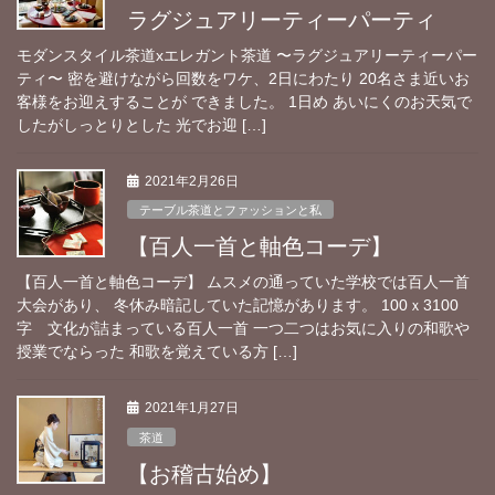
ラグジュアリーティーパーティ
モダンスタイル茶道xエレガント茶道 〜ラグジュアリーティーパー
ティ〜 密を避けながら回数をワケ、2日にわたり 20名さま近いお
客様をお迎えすることが できました。 1日め あいにくのお天気で
したがしっとりとした 光でお迎 […]
2021年2月26日
テーブル茶道とファッションと私
【百人一首と軸色コーデ】
【百人一首と軸色コーデ】 ムスメの通っていた学校では百人一首
大会があり、 冬休み暗記していた記憶があります。 100ｘ3100
字 文化が詰まっている百人一首 一つ二つはお気に入りの和歌や
授業でならった 和歌を覚えている方 […]
2021年1月27日
茶道
【お稽古始め】