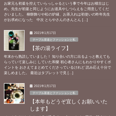
お家元も初釜を控えていらっしゃるという事で今年はお稽古はじ
め。先生が初釜と同じようにお道具やしつらえをご用意してくだ
さいました。 柳餅飾りや松の炉縁、お茶入れは初使いの昨年先生
がお求めになった 中次 とらやさんのきんとん […]
2021年1月17日
テーブル茶道とファッションと私
【茶の湯ライフ】
年末から熟読していました！ 知り合いの方に出るよっと教えても
らっていて楽しみに していた和樂 初心者さんにもわかりやすくポ
イントを おさえてまとめてくださっているけれど 読み応え十分で
楽しめました。 最近はタブレットで見 […]
2021年1月17日
テーブル茶道とファッションと私
【本年もどうぞ宜しくお願いいた
します】